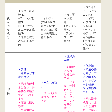
○ココイル
○ラウリル硫
メチルアラ
酸Na
○カリ石
ニンNa
代
○ラウレス硫
○オレフィ
ケン素
○ココアン
表
酸Na
(C14-16) ス
地
ホプロピオ
的
○ＰＥラウリ
ルホン酸Na
○オレイン
ン酸Na
な
ルエーテル硫
※スルホン酸
酸Na
○ラウロイ
成
酸Na
と成分表記の
○ラウレ
ルアスパラ
分
※硫酸と成分
あるもの
ス-3 酢
ギン酸Na
表記のあるも
酸Na
○ココイル
の
グルタミン
酸Na
・洗浄力
が高い
・低刺激
・石鹸は
・安価
・頭皮や髪
アルカ
・泡立ちが非
と同じ ア
リ性なの
常に良い
ミノ酸系な
でキ ュ
の でダメ
－ティク
・泡立ちが良
・洗浄力が非
ージ補修
ル が開
い
常に強い 為
や保湿効果
きやす
特
必要な皮脂ま
もあ る
・タンパク質
く な
長
でと ってし
変性作 用が
り、ダメ
まう
・他の洗浄
ある
ー ジと
・頭皮に残り
成分に 比
なりや
やすい
べると泡立
す い
・生分解性が
ち が悪い